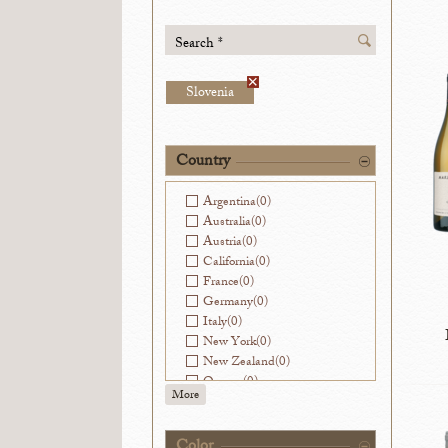
Search *
Slovenia
Country
Argentina
(0)
Australia
(0)
Austria
(0)
California
(0)
France
(0)
Germany
(0)
Italy
(0)
New York
(0)
New Zealand
(0)
Oregon
(0)
More
Slovenia
(15)
Spain
(0)
Washington
(0)
Color