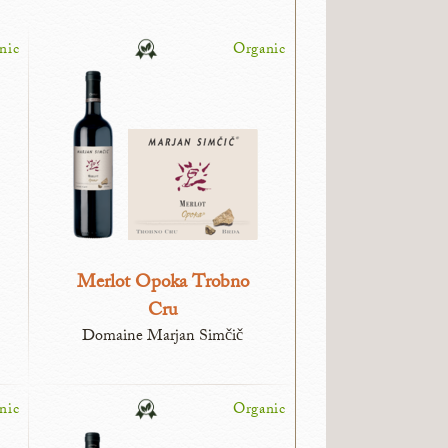
nic
Organic
Merlot Opoka Trobno
Cru
Domaine Marjan Simčič
nic
Organic