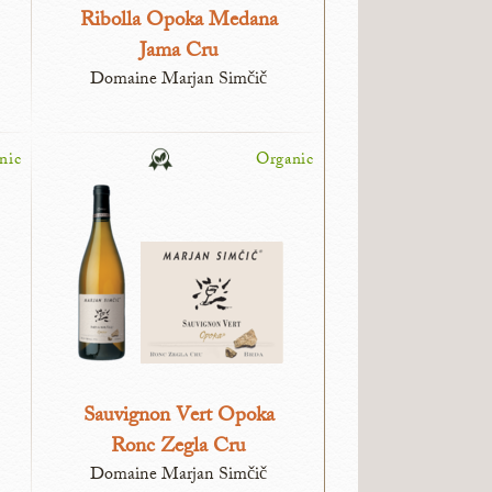
Ribolla Opoka Medana
Jama Cru
Domaine Marjan Simčič
nic
Organic
Sauvignon Vert Opoka
Ronc Zegla Cru
Domaine Marjan Simčič