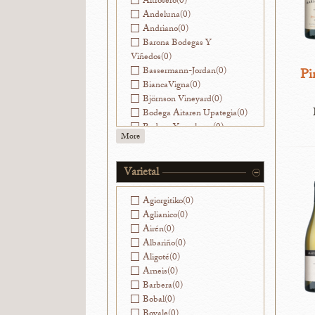
Altrosero
(0)
Andeluna
(0)
Andriano
(0)
Barona Bodegas Y
Viñedos
(0)
Bassermann-Jordan
(0)
Pi
BiancaVigna
(0)
Björnson Vineyard
(0)
Bodega Aitaren Upategia
(0)
Bodega Yacochuya
(0)
More
Bodegas Alvear
(0)
Bodegas Avancia
(0)
Bodegas Breca
(0)
Varietal
Bodegas Jorge Ordóñez
Málaga
(0)
Agiorgitiko
(0)
Bodegas La Caña
(0)
Aglianico
(0)
Bodegas Muga
(0)
Airén
(0)
Bodegas Nekeas
(0)
Albariño
(0)
Bodegas Ramirez de la
Aligoté
(0)
Piscina
(0)
Arneis
(0)
Bodegas Sierra Salinas
(0)
Barbera
(0)
Bodegas Vatan
(0)
Bobal
(0)
Bodegas y Viñedos Ilurce
(0)
Bovale
(0)