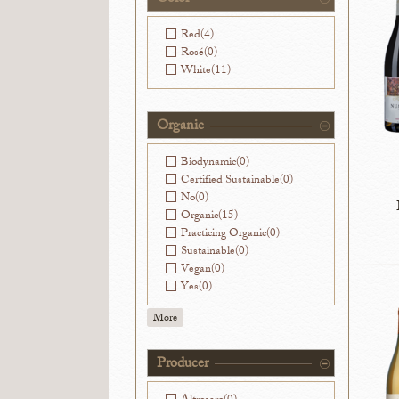
Red
(4)
Rosé
(0)
White
(11)
Organic
Biodynamic
(0)
Certified Sustainable
(0)
No
(0)
Organic
(15)
Practicing Organic
(0)
Sustainable
(0)
Vegan
(0)
Yes
(0)
More
Producer