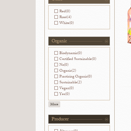
Red
(0)
Rosé
(4)
White
(0)
Organic
Biodynamic
(0)
Certified Sustainable
(0)
No
(0)
Organic
(2)
Practicing Organic
(0)
Sustainable
(2)
Vegan
(0)
Yes
(0)
More
Producer