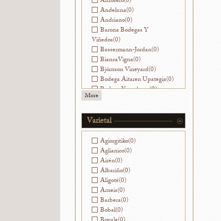
Altrosero
(0)
Andeluna
(0)
Andriano
(0)
Barona Bodegas Y
Viñedos
(0)
Bassermann-Jordan
(0)
BiancaVigna
(0)
Björnson Vineyard
(0)
Bodega Aitaren Upategia
(0)
Bodega Yacochuya
(0)
More
Bodegas Alvear
(0)
Bodegas Avancia
(0)
Bodegas Breca
(0)
Varietal
Bodegas Jorge Ordóñez
Málaga
(0)
Agiorgitiko
(0)
Bodegas La Caña
(0)
Aglianico
(0)
Bodegas Muga
(0)
Airén
(0)
Bodegas Nekeas
(0)
Albariño
(0)
Bodegas Ramirez de la
Aligoté
(0)
Piscina
(0)
Arneis
(0)
Bodegas Sierra Salinas
(0)
Barbera
(0)
Bodegas Vatan
(0)
Bobal
(0)
Bodegas y Viñedos Ilurce
(0)
Bovale
(0)