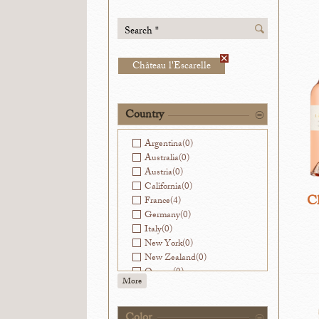
Search *
Château l'Escarelle
Country
Argentina
(0)
Australia
(0)
Austria
(0)
California
(0)
Ch
France
(4)
Germany
(0)
Italy
(0)
New York
(0)
New Zealand
(0)
Oregon
(0)
More
Slovenia
(0)
Spain
(0)
Washington
(0)
Color