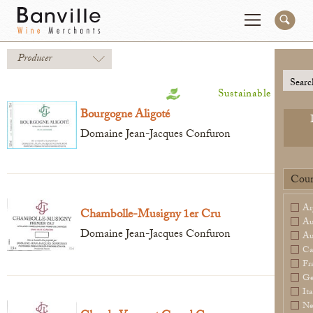
Producer
You are in the NY Wholesaler site
Change
Searc
Sustainable
Bourgogne Aligoté
Producers
Connect
Domaine Jean-Jacques Confuron
Wines
Contact
Beer & Spirits
Pay My Bill
Coun
Sales Tools
Order Now
Ar
Chambolle-Musigny 1er Cru
Au
About Us
Domaine Jean-Jacques Confuron
Au
Ca
Fr
Ge
Ita
Newsletter
Ne