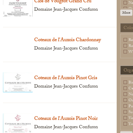
Clos de Vougeot Grand Cru
Ne
Domaine Jean-Jacques Confuron
Or
More
Sl
Sp
Legal Notice
creation Vinium
Wa
Colo
Coteaux de l'Auxois Chardonnay
Re
Ro
Domaine Jean-Jacques Confuron
Wh
Orga
Coteaux de l'Auxois Pinot Gris
Bi
Domaine Jean-Jacques Confuron
Ce
N
Or
Pr
Su
Coteaux de l'Auxois Pinot Noir
Ve
Ye
Domaine Jean-Jacques Confuron