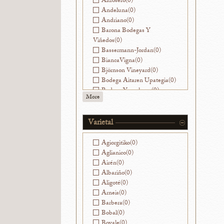
Altrosero
(0)
Andeluna
(0)
Andriano
(0)
Barona Bodegas Y
Viñedos
(0)
Bassermann-Jordan
(0)
BiancaVigna
(0)
Björnson Vineyard
(0)
Bodega Aitaren Upategia
(0)
Bodega Yacochuya
(0)
More
Bodegas Alvear
(0)
Bodegas Avancia
(0)
Bodegas Breca
(0)
Varietal
Bodegas Jorge Ordóñez
Málaga
(0)
Agiorgitiko
(0)
Bodegas La Caña
(0)
Aglianico
(0)
Bodegas Muga
(0)
Airén
(0)
Bodegas Nekeas
(0)
Albariño
(0)
Bodegas Ramirez de la
Aligoté
(0)
Piscina
(0)
Arneis
(0)
Bodegas Sierra Salinas
(0)
Barbera
(0)
Bodegas Vatan
(0)
Bobal
(0)
Bodegas y Viñedos Ilurce
(0)
Bovale
(0)