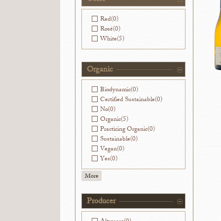
Red
(0)
Rosé
(0)
White
(5)
Organic
Biodynamic
(0)
Certified Sustainable
(0)
No
(0)
Organic
(5)
Practicing Organic
(0)
Sustainable
(0)
Vegan
(0)
Yes
(0)
More
Producer