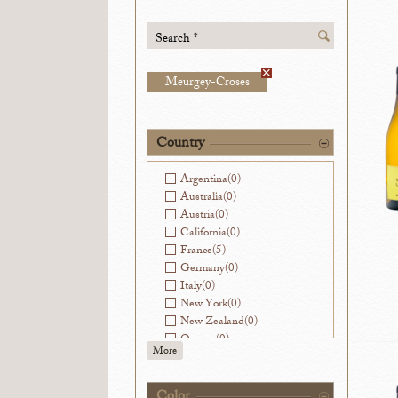
Search *
Meurgey-Croses
Country
Argentina
(0)
Australia
(0)
Austria
(0)
California
(0)
France
(5)
Germany
(0)
Italy
(0)
New York
(0)
New Zealand
(0)
Oregon
(0)
More
Slovenia
(0)
Spain
(0)
Washington
(0)
Color