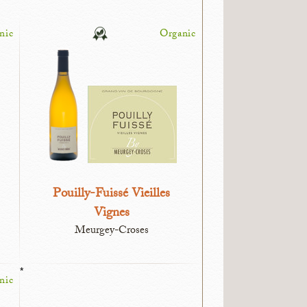
nic
Organic
Pouilly-Fuissé Vieilles
Vignes
Meurgey-Croses
*
nic