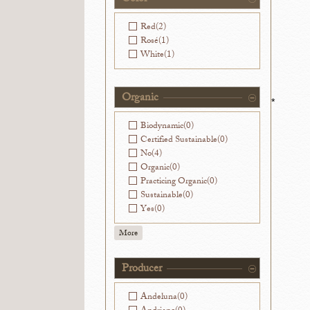
Washington
(4)
Red
(2)
Rosé
(1)
White
(1)
Organic
*
Biodynamic
(0)
Certified Sustainable
(0)
No
(4)
Organic
(0)
Practicing Organic
(0)
Sustainable
(0)
Yes
(0)
More
Producer
Andeluna
(0)