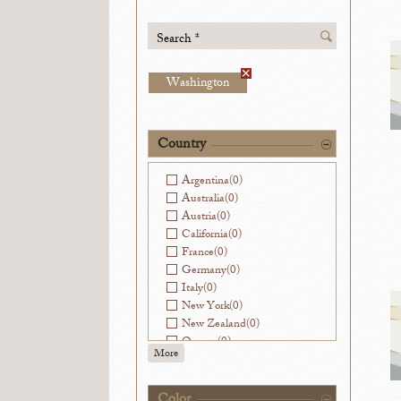
Search *
Washington
Country
Argentina
(0)
Australia
(0)
Austria
(0)
California
(0)
France
(0)
Germany
(0)
Italy
(0)
New York
(0)
New Zealand
(0)
Oregon
(0)
More
Slovenia
(0)
Spain
(0)
Virginia
(0)
Color