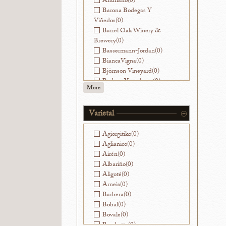
Andriano
(0)
Barona Bodegas Y
Viñedos
(0)
Barrel Oak Winery &
Brewery
(0)
Bassermann-Jordan
(0)
BiancaVigna
(0)
Björnson Vineyard
(0)
Bodega Yacochuya
(0)
More
Bodegas Nekeas
(0)
Bodegas Ramirez de la
Piscina
(0)
Varietal
Bouchon
(0)
Ca' Viola
(0)
Agiorgitiko
(0)
Cantinae Clara C.
(0)
Aglianico
(0)
Cantine di Ora
(0)
Airén
(0)
Capranera
(0)
Albariño
(0)
Caroline Parent
(0)
Aligoté
(0)
Castello di Ama
(0)
Arneis
(0)
Cesarini Sforza
(0)
Barbera
(0)
Champagne Franck
Bobal
(0)
Pascal
(0)
Bovale
(0)
Champagne Goutorbe-
Brachetto
(0)