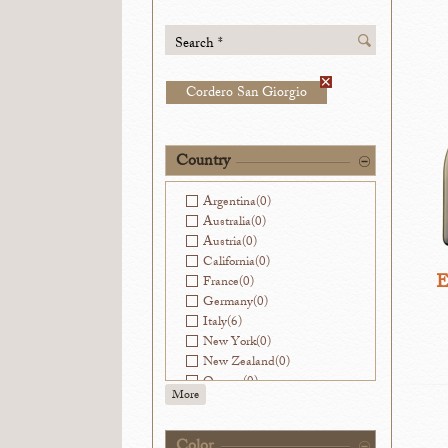
Search *
Cordero San Giorgio
Country
Argentina
(0)
Australia
(0)
Austria
(0)
California
(0)
E
France
(0)
Germany
(0)
Italy
(6)
New York
(0)
New Zealand
(0)
Oregon
(0)
More
Slovenia
(0)
Spain
(0)
Virginia
(0)
Color