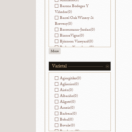
Andriano
(0)
Barona Bodegas Y
Viñedos
(0)
Barrel Oak Winery &
Brewery
(0)
Bassermann-Jordan
(0)
BiancaVigna
(0)
Björnson Vineyard
(0)
Bodega Yacochuya
(0)
More
Bodegas Nekeas
(0)
Bodegas Ramirez de la
Piscina
(0)
Varietal
Bouchon
(0)
Ca' Viola
(0)
Agiorgitiko
(0)
Cantinae Clara C.
(0)
Aglianico
(0)
Cantine di Ora
(0)
Airén
(0)
Capranera
(0)
Albariño
(0)
Caroline Parent
(0)
Aligoté
(0)
Castello di Ama
(0)
Arneis
(0)
Cesarini Sforza
(0)
Barbera
(0)
Champagne Franck
Bobal
(0)
Pascal
(0)
Bovale
(0)
Champagne Goutorbe-
Brachetto
(0)