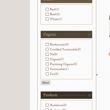
Washington
(0)
Red
(3)
Rosé
(0)
White
(3)
Organic
Biodynamic
(0)
Certified Sustainable
(0)
No
(0)
Organic
(5)
Practicing Organic
(0)
Sustainable
(1)
Yes
(0)
*
More
Producer
Andeluna
(0)