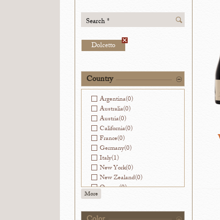
Search *
Dolcetto
Country
Argentina
(0)
Australia
(0)
Austria
(0)
California
(0)
France
(0)
Germany
(0)
Italy
(1)
New York
(0)
New Zealand
(0)
Oregon
(0)
More
Slovenia
(0)
Spain
(0)
Virginia
(0)
Color