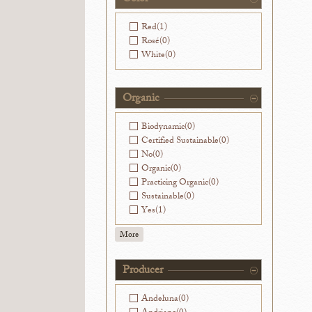
Washington
(0)
Red
(1)
Rosé
(0)
White
(0)
Organic
Biodynamic
(0)
Certified Sustainable
(0)
No
(0)
Organic
(0)
Practicing Organic
(0)
Sustainable
(0)
Yes
(1)
More
Producer
Andeluna
(0)