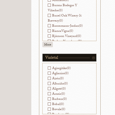
Andriano
(0)
Barona Bodegas Y
Viñedos
(0)
Barrel Oak Winery &
Brewery
(0)
Bassermann-Jordan
(0)
BiancaVigna
(0)
Björnson Vineyard
(0)
Bodega Yacochuya
(0)
More
Bodegas Nekeas
(0)
Bodegas Ramirez de la
Piscina
(0)
Varietal
Bouchon
(0)
Ca' Viola
(1)
Agiorgitiko
(0)
Cantinae Clara C.
(0)
Aglianico
(0)
Cantine di Ora
(0)
Airén
(0)
Capranera
(0)
Albariño
(0)
Caroline Parent
(0)
Aligoté
(0)
Castello di Ama
(0)
Arneis
(0)
Cesarini Sforza
(0)
Barbera
(0)
Champagne Franck
Bobal
(0)
Pascal
(0)
Bovale
(0)
Champagne Goutorbe-
Brachetto
(0)