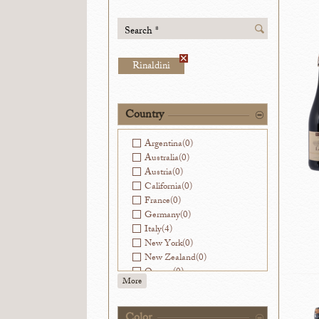
Search *
Rinaldini
Country
Argentina
(0)
Australia
(0)
Austria
(0)
California
(0)
France
(0)
Germany
(0)
Italy
(4)
New York
(0)
New Zealand
(0)
Oregon
(0)
More
Slovenia
(0)
Spain
(0)
Virginia
(0)
Color