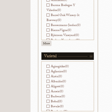
Andriano
(0)
Barona Bodegas Y
Viñedos
(0)
Barrel Oak Winery &
Brewery
(0)
Bassermann-Jordan
(0)
BiancaVigna
(0)
Björnson Vineyard
(0)
Bodega Yacochuya
(0)
More
Bodegas Nekeas
(0)
Bodegas Ramirez de la
Piscina
(0)
Varietal
Bouchon
(0)
Ca' Viola
(0)
Agiorgitiko
(0)
Cantinae Clara C.
(0)
Aglianico
(0)
Cantine di Ora
(0)
Airén
(0)
Capranera
(0)
Albariño
(0)
Caroline Parent
(0)
Aligoté
(0)
Castello di Ama
(0)
Arneis
(0)
Cesarini Sforza
(0)
Barbera
(0)
Champagne Franck
Bobal
(0)
Pascal
(0)
Bovale
(0)
Champagne Goutorbe-
Brachetto
(0)