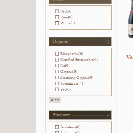
Washington
(0)
Red
(4)
Rosé
(0)
White
(0)
Organic
Biodynamic
(0)
Ve
Certified Sustainable
(0)
No
(0)
Organic
(0)
Practicing Organic
(0)
Sustainable
(4)
Yes
(0)
More
Producer
Andeluna
(0)