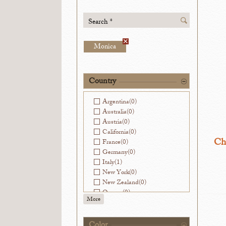
Search *
Monica
Country
Argentina
(0)
Australia
(0)
Austria
(0)
California
(0)
Chi
France
(0)
Germany
(0)
Italy
(1)
New York
(0)
New Zealand
(0)
Oregon
(0)
More
Slovenia
(0)
Spain
(0)
Virginia
(0)
Color