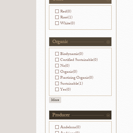
Washington
(0)
Red
(0)
Rosé
(1)
White
(0)
Organic
Biodynamic
(0)
Certified Sustainable
(0)
No
(0)
Organic
(0)
Practicing Organic
(0)
Sustainable
(1)
Yes
(0)
More
Producer
Andeluna
(0)