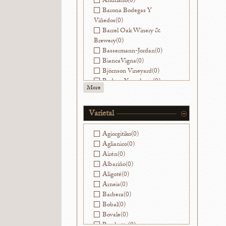
Andriano
(0)
Barona Bodegas Y
Viñedos
(0)
Barrel Oak Winery &
Brewery
(0)
Bassermann-Jordan
(0)
BiancaVigna
(0)
Björnson Vineyard
(0)
Bodega Yacochuya
(0)
More
Bodegas Nekeas
(0)
Bodegas Ramirez de la
Piscina
(0)
Varietal
Bouchon
(0)
Ca' Viola
(0)
Agiorgitiko
(0)
Cantinae Clara C.
(0)
Aglianico
(0)
Cantine di Ora
(0)
Airén
(0)
Capranera
(0)
Albariño
(0)
Caroline Parent
(0)
Aligoté
(0)
Castello di Ama
(0)
Arneis
(0)
Cesarini Sforza
(0)
Barbera
(0)
Champagne Franck
Bobal
(0)
Pascal
(0)
Bovale
(0)
Champagne Goutorbe-
Brachetto
(0)