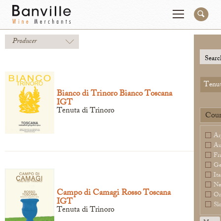
Producer
You are in the National Importer site
Change
Searc
Tenut
Producers
Connect
Bianco di Trinoro Bianco Toscana
IGT
Wines
Contact
Tenuta di Trinoro
Coun
Beer & Spirits
Pay My Bill
Ar
Sales Tools
Au
Fr
About Us
Ge
Ita
Ne
Campo di Camagi Rosso Toscana
Or
IGT
Sl
Newsletter
Tenuta di Trinoro