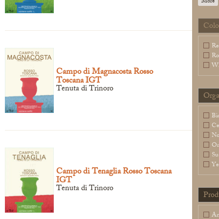
More
Colo
Legal Notice
creation Vinium
Re
Ro
Wh
Campo di Magnacosta Rosso
Toscana IGT
Tenuta di Trinoro
Orga
Bi
Ce
N
Or
Su
Ye
Campo di Tenaglia Rosso Toscana
IGT
Tenuta di Trinoro
Prod
An