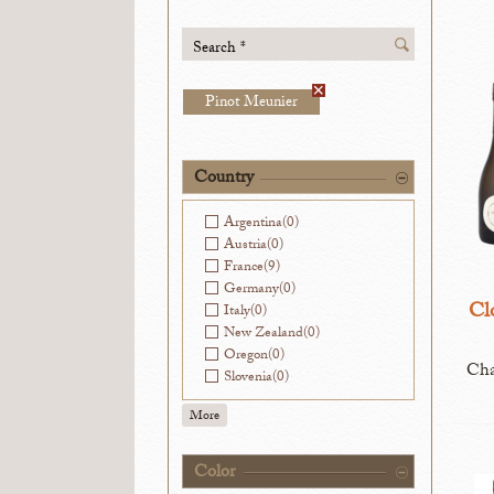
Search *
Pinot Meunier
Country
Argentina
(0)
Austria
(0)
France
(9)
Germany
(0)
Cl
Italy
(0)
New Zealand
(0)
Oregon
(0)
Cha
Slovenia
(0)
More
Color