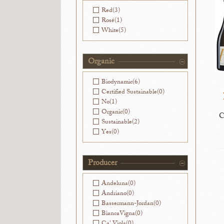
Red
(3)
Rosé
(1)
White
(5)
Organic
Biodynamic
(6)
Certified Sustainable
(0)
No
(1)
Organic
(0)
C
Sustainable
(2)
Yes
(0)
Producer
Andeluna
(0)
Andriano
(0)
Bassermann-Jordan
(0)
BiancaVigna
(0)