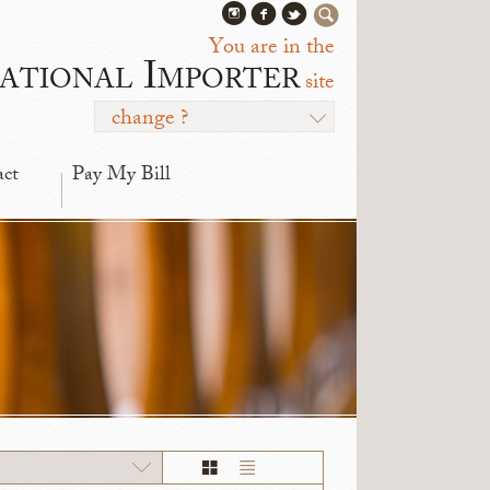
You are in the
ational Importer
site
change ?
act
Pay My Bill