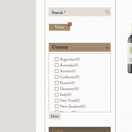
Search *
Viura
Country
Argentina
(0)
Australia
(0)
Austria
(0)
California
(0)
France
(0)
Germany
(0)
Italy
(0)
New York
(0)
New Zealand
(0)
Oregon
(0)
More
Slovenia
(0)
Spain
(2)
Virginia
(0)
Color