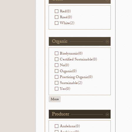
Washington
(0)
Red
(0)
Rosé
(0)
White
(2)
Organic
Biodynamic
(0)
Certified Sustainable
(0)
No
(0)
Organic
(0)
Practicing Organic
(0)
Sustainable
(2)
Yes
(0)
More
Producer
Andeluna
(0)