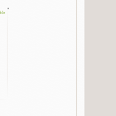
*
ble