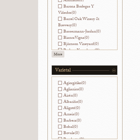
Andriano
(0)
Barona Bodegas Y
Viñedos
(0)
Barrel Oak Winery &
Brewery
(0)
Bassermann-Jordan
(0)
BiancaVigna
(0)
Björnson Vineyard
(0)
Bodega Yacochuya
(0)
More
Bodegas Nekeas
(0)
Bodegas Ramirez de la
Piscina
(0)
Varietal
Bouchon
(0)
Ca' Viola
(0)
Agiorgitiko
(0)
Cantinae Clara C.
(0)
Aglianico
(0)
Cantine di Ora
(0)
Airén
(0)
Capranera
(0)
Albariño
(0)
Caroline Parent
(0)
Aligoté
(0)
Castello di Ama
(0)
Arneis
(0)
Cesarini Sforza
(0)
Barbera
(0)
Champagne Franck
Bobal
(0)
Pascal
(0)
Bovale
(0)
Champagne Goutorbe-
Brachetto
(0)